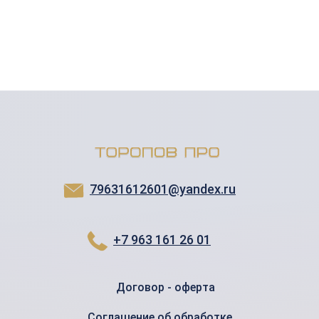
79631612601@yandex.ru
+7 963 161 26 01
Договор - оферта
Соглашение об обработке