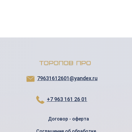
79631612601@yandex.ru
+7 963 161 26 01
Договор - оферта
Соглашение об обработке