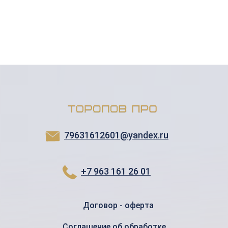
79631612601@yandex.ru
+7 963 161 26 01
Договор - оферта
Соглашение об обработке